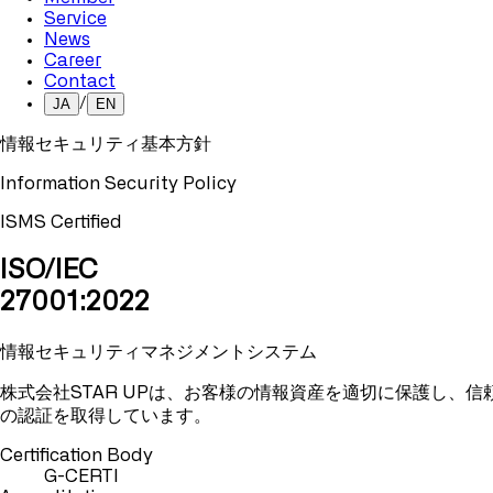
Service
News
Career
Contact
/
JA
EN
情報セキュリティ基本方針
I
n
f
o
r
m
a
t
o
n
S
e
c
u
r
i
t
y
P
o
l
i
c
y
ISMS Certified
ISO/IEC
27001:2022
情報セキュリティマネジメントシステム
株式会社STAR UPは、お客様の情報資産を適切に保護し、信頼さ
の認証を取得しています。
Certification Body
G-CERTI